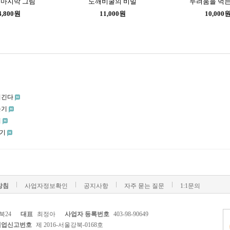
 마지막 그림
도깨비굴의 비밀
두려움을 먹는
4,800원
11,000원
10,000
이긴다
들기
기
하기
방침
사업자정보확인
공지사항
자주 묻는 질문
1:1문의
북24
대표
최정아
사업자 등록번호
403-98-90649
매업신고번호
제 2016-서울강북-0168호