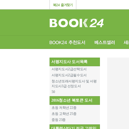
서평지도사 도서목록
서평지도사2급선택도서
서평지도사2급필수도서
청소년또래서평지도사 및 서평
지도사3급 선정도서
50
2016청소년 북토큰 도서
초등 저학년 22종
초등 고학년 25종
중등 23종
대통령상타기 전국 고전읽