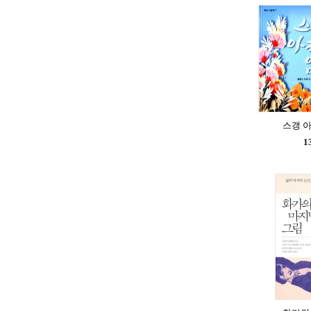
스갱 
1