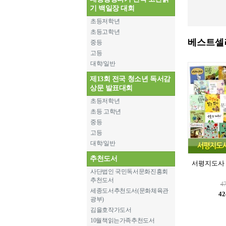
기 백일장 대회
초등저학년
초등고학년
베스트셀
중등
고등
대학/일반
제13회 전국 청소년 독서감
상문 발표대회
초등저학년
초등 고학년
중등
고등
대학/일반
추천도서
서평지도사 2
사단법인 국민독서문화진흥회
추천도서
4
세종도서추천도서(문화체육관
42
광부)
김을호작가도서
10월책읽는가족추천도서