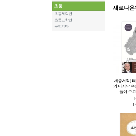
초등
새로나온
초등저학년
초등고학년
문학기타
세종서적) 떠
의 마지막 수업
들이 주고
1
1