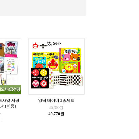
도사및 서평
영덕 베이비 3종세트
서(10종)
55,300원
원
49,770원
원