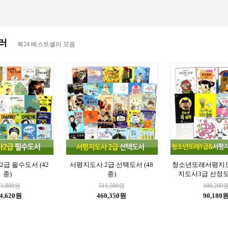
러
북24 베스트셀러 모음
급 필수도서 (42
서평지도사 2급 선택도서 (48
청소년또래서평지
종)
종)
지도사3급 선정도
71,800원
511,500원
100,200
4,620원
460,350원
90,180