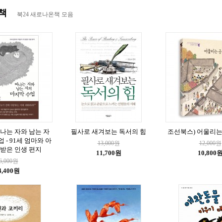
책
북24 새로나온책 모음
나는 자와 남는 자
필사로 새겨보는 독서의 힘
조선북스) 어울리는
 - 91세 엄마와 아
13,000원
12,000원
받은 인생 편지
11,700원
10,800
6,000원
4,400원