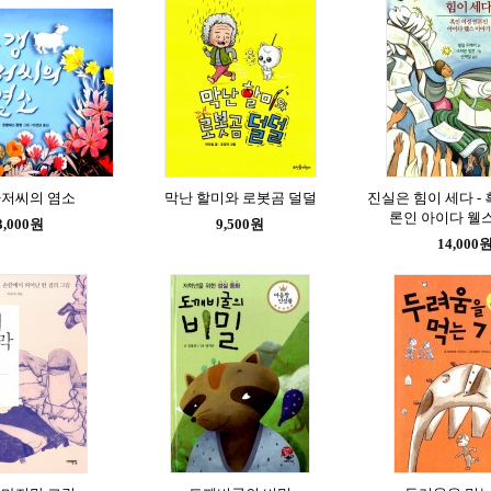
아저씨의 염소
막난 할미와 로봇곰 덜덜
진실은 힘이 세다 - 
론인 아이다 웰
3,000원
9,500원
14,000